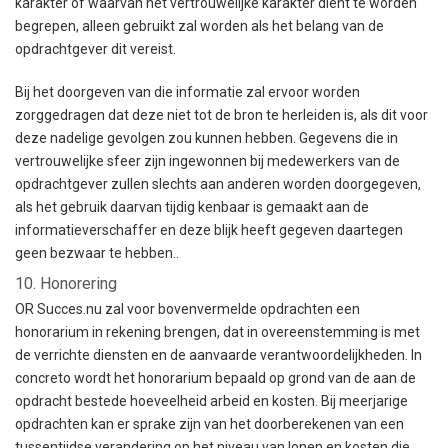
karakter of waarvan het vertrouwelijke karakter dient te worden
begrepen, alleen gebruikt zal worden als het belang van de
opdrachtgever dit vereist.
Bij het doorgeven van die informatie zal ervoor worden
zorggedragen dat deze niet tot de bron te herleiden is, als dit voor
deze nadelige gevolgen zou kunnen hebben. Gegevens die in
vertrouwelijke sfeer zijn ingewonnen bij medewerkers van de
opdrachtgever zullen slechts aan anderen worden doorgegeven,
als het gebruik daarvan tijdig kenbaar is gemaakt aan de
informatieverschaffer en deze blijk heeft gegeven daartegen
geen bezwaar te hebben..
10. Honorering
OR Succes.nu zal voor bovenvermelde opdrachten een
honorarium in rekening brengen, dat in overeenstemming is met
de verrichte diensten en de aanvaarde verantwoordelijkheden. In
concreto wordt het honorarium bepaald op grond van de aan de
opdracht bestede hoeveelheid arbeid en kosten. Bij meerjarige
opdrachten kan er sprake zijn van het doorberekenen van een
tussentijdse verandering op het niveau van lonen en kosten die