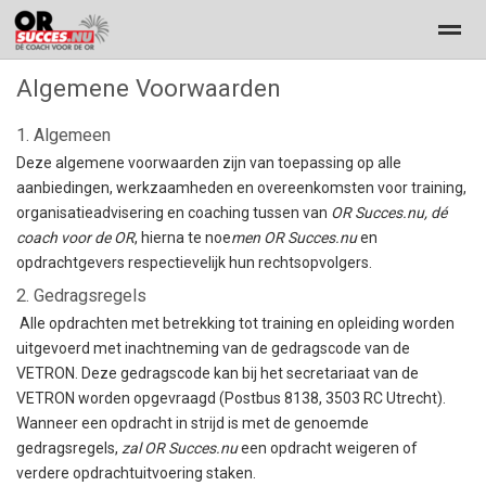
Algemene Voorwaarden
Dé coach voor de OR
workscouncil
Navigator
Trainingen
1. Algemeen
Deze algemene voorwaarden zijn van toepassing op alle
Home
Nieuws
Pagina's
Bellen
E-
aanbiedingen, werkzaamheden en overeenkomsten voor training,
organisatieadvisering en coaching tussen van
OR Succes.nu, dé
coach voor de OR
, hierna te noe
men OR Succes.nu
en
opdrachtgevers respectievelijk hun rechtsopvolgers.
2. Gedragsregels
Alle opdrachten met betrekking tot training en opleiding worden
uitgevoerd met inachtneming van de gedragscode van de
VETRON. Deze gedragscode kan bij het secretariaat van de
VETRON worden opgevraagd (Postbus 8138, 3503 RC Utrecht).
Wanneer een opdracht in strijd is met de genoemde
gedragsregels,
zal OR Succes.nu
een opdracht weigeren of
verdere opdrachtuitvoering staken.