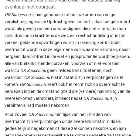
eventueel niet doorgaat
OR Succes.nu
is niet gehouden tot het nakomen van enige
verplichting jegens de Opdrachtgever indien hij daartoe gehinderd
wordt als gevolg van een omstandigheid die niet is te wijten aan
schuld, en noch krachtens de wet, een rechtshandeling of in het
verkeer geldende opvattingen voor zijn rekening komt. Onder
overmacht wordt in deze algemene voorwaarden verstaan, naast
hetgeen daaromtrent in de wet en jurisprudentie wordt begrepen,
alle van buitenkomende oorzaken, voorzien of niet-voorzien,
waarop
OR Succes.nu
geen invloed kan uitoefenen, doch
waardoor
OR Succes.nu
niet in staat is zijn verplichtingen na te
komen.
OR Succes.nu
heeft ook het recht zich op overmacht te
beroepen indien de omstandigheid die (verdere) nakoming van de
overeenkomst verhindert, intreedt nadat
OR Succes.nu
zijn
verbintenis had moeten nakomen.
Voor zoveel
OR Succes.nu
ten tijde van het intreden van
overmacht zijn verplichtingen uit de overeenkomst inmiddels
gedeeltelijk is nagekomen of deze zal kunnen nakomen, en aan
het nagekomen respectievelijk na te komen gedeelte zelfstandige