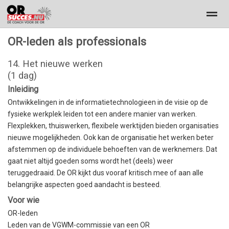
OR-leden als professionals
Dé coach voor de OR
workscouncil
Navigator
Trainingen
14. Het nieuwe werken
(1 dag)
Home
Nieuws
Pagina's
Bellen
E-
Inleiding
Ontwikkelingen in de informatietechnologieen in de visie op de
fysieke werkplek leiden tot een andere manier van werken.
Flexplekken, thuiswerken, flexibele werktijden bieden organisaties
nieuwe mogelijkheden. Ook kan de organisatie het werken beter
afstemmen op de individuele behoeften van de werknemers. Dat
gaat niet altijd goeden soms wordt het (deels) weer
teruggedraaid. De OR kijkt dus vooraf kritisch mee of aan alle
belangrijke aspecten goed aandacht is besteed.
Voor wie
OR-leden
Leden van de VGWM-commissie van een OR